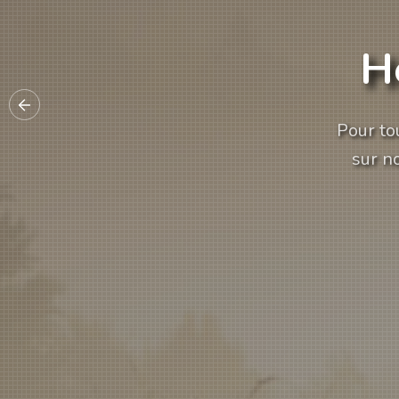
informatique
H
s besoins en TI, de la gestion de
Pour to
administration de votre réseau.
sur n